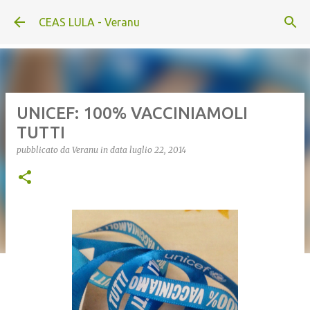
Passa ai contenuti principali
CEAS LULA - Veranu
UNICEF: 100% VACCINIAMOLI
TUTTI
pubblicato da
Veranu
in data
luglio 22, 2014