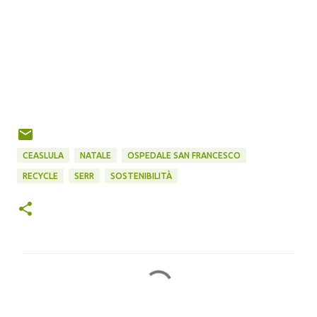
CEASLULA
NATALE
OSPEDALE SAN FRANCESCO
RECYCLE
SERR
SOSTENIBILITÀ
C
o
m