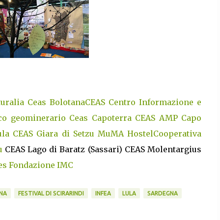
uralia
Ceas Bolotana
CEAS Centro Informazione e
co geominerario
Ceas Capoterra
CEAS AMP Capo
ula
CEAS Giara di Setzu
MuMA Hostel
Cooperativa
u
CEAS Lago di Baratz (Sassari) CEAS Molentargius
es
Fondazione IMC
NA
FESTIVAL DI SCIRARINDI
INFEA
LULA
SARDEGNA