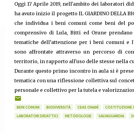
Oggi 17 Aprile 2019, nell'ambito dei laboratori di
ha avuto inizio il progetto IL GIARDINO DELLA BIO
che individua i beni comuni come beni del pop
comprensivo di Lula, Bitti ed Orune prendano 
tematiche dell’attenzione per i beni comuni e l
sono affrontate attraverso un percorso di co
territorio, in rapporto all'uso delle stesse nella c
Durante questo primo incontro in aula si è present
tematica con una riflessione collettiva sul conc
personale e collettivo per la tutela e valorizzazi
BENI COMUNI
BIODIVERSITÀ
CEAS ONANÌ
COSTITUZIONE 
LABORATORI DIDATTICI
METODOLOGIE
SALVAGUARDIA
S