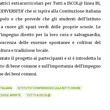
dattici extracurricolari per Tutti a ISCOL@ linea B1,
DIVERSITA’ che si ispira alla Costituzione italiana
olo e che prevede che gli studenti dell'Istituto
a cuore gli spazi verdi delle proprie scuole. Le
’impegno diretto per la loro cura e salvaguardia,
noscenza delle essenze spontanee e coltivar del
ultura e tradizione locale.
ato il progetto ai partecipanti e si è introdotta la
etto di bene comune e sull'importanza dell'impegno
one dei beni comuni.
ITALIANA
ISTITUTO COMPRENSIVO LULA BITTI ORUNE
CUOLE APERTE
TUTTI A ISCOL@