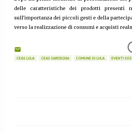
delle caratteristiche dei prodotti presenti
sull'importanza dei piccoli gesti e della partecipa
verso la realizzazione di consumi e acquisti real
CEAS LULA
CEAS SARDEGNA
COMUNE DI LULA
EVENTI SOS
C
o
m
m