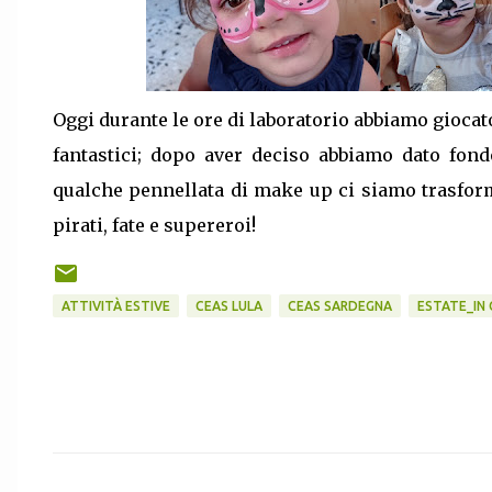
Oggi durante le ore di laboratorio abbiamo gioc
fantastici; dopo aver deciso abbiamo dato fond
qualche pennellata di make up ci siamo trasform
pirati, fate e supereroi!
ATTIVITÀ ESTIVE
CEAS LULA
CEAS SARDEGNA
ESTATE_IN
C