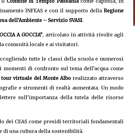
 il
Comune di Tempio Pausania
come capofila, in
dinamento INFEAS e con il supporto della
Regione
sa dell’Ambiente – Servizio SVASI
.
OCCIA A GOCCIA”
, articolato in attività rivolte agli
a comunità locale e ai visitatori.
 accogliendo tutte le classi della scuola e numerosi
sti momenti di confronto sul tema dell’acqua come
n
tour virtuale del Monte Albo
realizzato attraverso
otografie e strumenti di realtà aumentata. Un modo
lettere sull’importanza della tutela delle risorse
lo dei CEAS come presidi territoriali fondamentali
 di una cultura della sostenibilità.