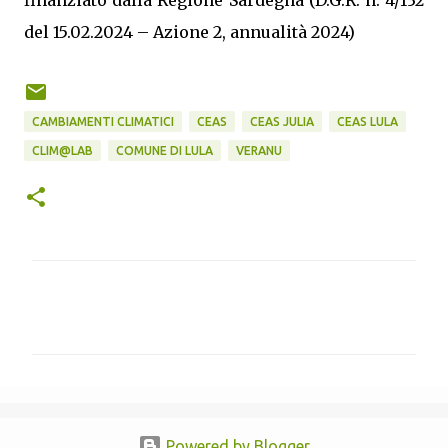
del 15.02.2024 – Azione 2, annualità 2024)
CAMBIAMENTI CLIMATICI
CEAS
CEAS JULIA
CEAS LULA
CLIM@LAB
COMUNE DI LULA
VERANU
C
o
m
m
e
n
Powered by Blogger