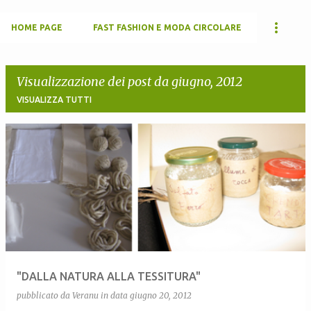
HOME PAGE
FAST FASHION E MODA CIRCOLARE
Visualizzazione dei post da giugno, 2012
VISUALIZZA TUTTI
P
o
s
t
"DALLA NATURA ALLA TESSITURA"
pubblicato da
Veranu
in data
giugno 20, 2012