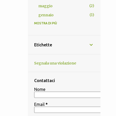
2
maggio
1
gennaio
MOSTRA DI PIÙ
13
2025
1
novembre
1
ottobre
Etichette
2
settembre
1
agosto
Segnala una violazione
1
luglio
3
giugno
Contattaci
3
maggio
Nome
1
aprile
Email
*
4
2024
1
dicembre