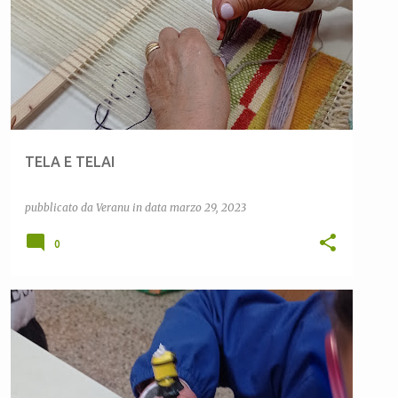
TELA E TELAI
pubblicato da
Veranu
in data
marzo 29, 2023
0
ALLASCOPERTADELBOSCO
CEAS LULA
COMUNE DI LULA
MONTE ALBO UNA MONTAGNA TRA PASSATO E FUTURO
+