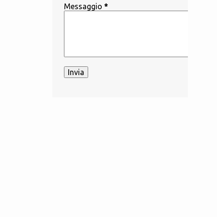
Messaggio
*
1
aprile
2
marzo
26
2023
3
dicembre
2
novembre
2
ottobre
1
settembre
1
agosto
1
giugno
4
maggio
1
aprile
7
marzo