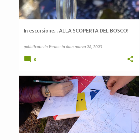
In escursione... ALLA SCOPERTA DEL BOSCO!
pubblicato da
Veranu
in data
marzo 28, 2023
0
CEAS LULA
LARISO
ORIENTAMENTO
ORIENTEERING
PAESAGGIO
+