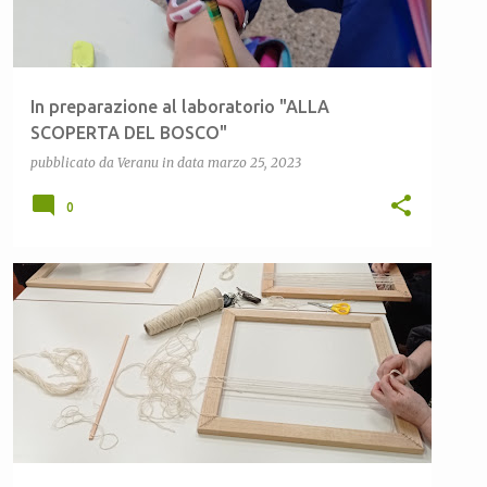
In preparazione al laboratorio "ALLA
SCOPERTA DEL BOSCO"
pubblicato da
Veranu
in data
marzo 25, 2023
0
CEAS LULA
CEAS SARDEGNA
COMUNE DI LULA
COMUNITÀ
LANA DI PECORA
TESSITURA
+
TRAMAS