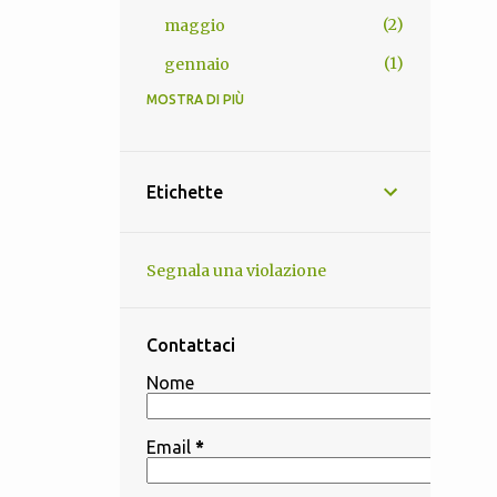
2
maggio
1
gennaio
MOSTRA DI PIÙ
13
2025
1
novembre
1
ottobre
Etichette
2
settembre
1
agosto
Segnala una violazione
1
luglio
3
giugno
Contattaci
3
maggio
Nome
1
aprile
Email
*
4
2024
1
dicembre