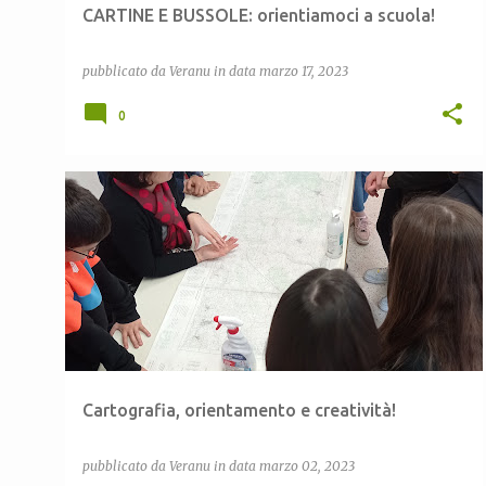
CARTINE E BUSSOLE: orientiamoci a scuola!
pubblicato da
Veranu
in data
marzo 17, 2023
0
CEAS LULA
CEAS SARDEGNA
CONOSCERE IL TERRITORIO
LARISO
+
ORIENTEERING
Cartografia, orientamento e creatività!
pubblicato da
Veranu
in data
marzo 02, 2023