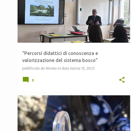
o
s
t
“Percorsi didattici di conoscenza e
valorizzazione del sistema bosco”
pubblicato da
Veranu
in data
marzo 31, 2023
0
ALLASCOPERTADELBOSCO
CEAS LULA
+
1