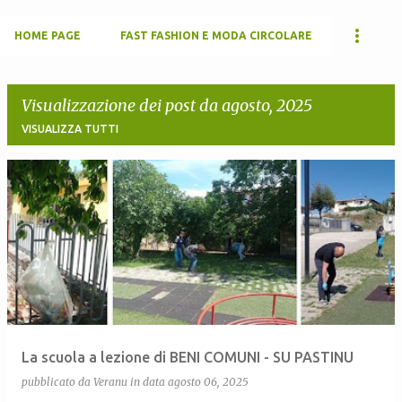
HOME PAGE
FAST FASHION E MODA CIRCOLARE
Visualizzazione dei post da agosto, 2025
VISUALIZZA TUTTI
P
o
s
t
La scuola a lezione di BENI COMUNI - SU PASTINU
pubblicato da
Veranu
in data
agosto 06, 2025