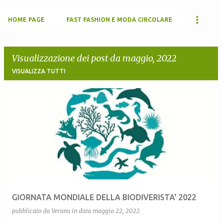
HOME PAGE
FAST FASHION E MODA CIRCOLARE
Visualizzazione dei post da maggio, 2022
VISUALIZZA TUTTI
P
o
s
t
GIORNATA MONDIALE DELLA BIODIVERISTA' 2022
pubblicato da
Veranu
in data
maggio 22, 2022