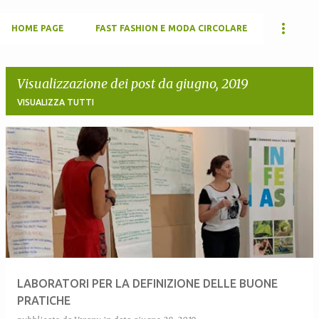
HOME PAGE
FAST FASHION E MODA CIRCOLARE
Visualizzazione dei post da giugno, 2019
VISUALIZZA TUTTI
P
o
s
t
LABORATORI PER LA DEFINIZIONE DELLE BUONE
PRATICHE