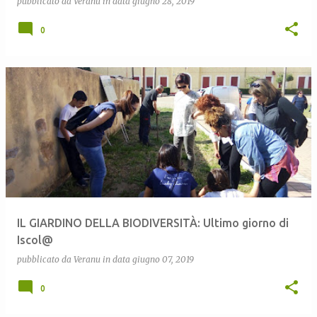
pubblicato da
Veranu
in data
giugno 28, 2019
0
IL GIARDINO DELLA BIODIVERSITÀ: Ultimo giorno di
Iscol@
pubblicato da
Veranu
in data
giugno 07, 2019
0