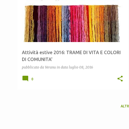
o
s
t
Attività estive 2016: TRAME DI VITA E COLORI
DI COMUNITA'
pubblicato da
Veranu
in data
luglio 08, 2016
0
ALTR