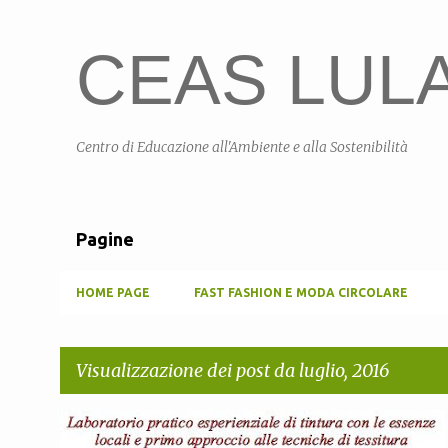
CEAS LULA 
Centro di Educazione all'Ambiente e alla Sostenibilità
Pagine
HOME PAGE
FAST FASHION E MODA CIRCOLARE
Visualizzazione dei post da luglio, 2016
P
CEASLULA
CEASSARDEGNA
COMUNE DI LULA
+
4