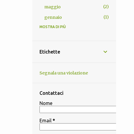
2
maggio
1
gennaio
MOSTRA DI PIÙ
13
2025
1
novembre
1
ottobre
Etichette
2
settembre
1
agosto
Segnala una violazione
1
luglio
3
giugno
Contattaci
3
maggio
Nome
1
aprile
Email
*
4
2024
1
dicembre