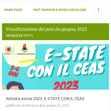
HOME PAGE
FAST FASHION E MODA CIRCOLARE
Visualizzazione dei post da giugno, 2023
VISUALIZZA TUTTI
P
o
s
t
Attività estive 2023: E-STATE CON IL CEAS
pubblicato da
Veranu
in data
giugno 22, 2023