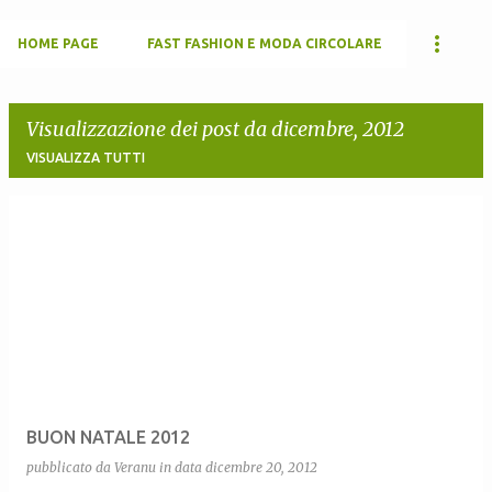
HOME PAGE
FAST FASHION E MODA CIRCOLARE
Visualizzazione dei post da dicembre, 2012
VISUALIZZA TUTTI
P
o
s
t
BUON NATALE 2012
pubblicato da
Veranu
in data
dicembre 20, 2012