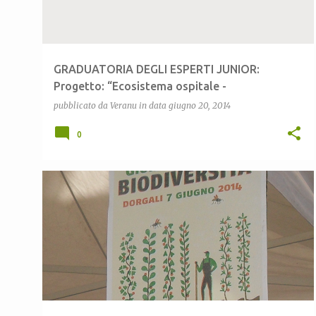
GRADUATORIA DEGLI ESPERTI JUNIOR:
Progetto: “Ecosistema ospitale -
Comunicazione plurisensoriale e crossmediale”
pubblicato da
Veranu
in data
giugno 20, 2014
0