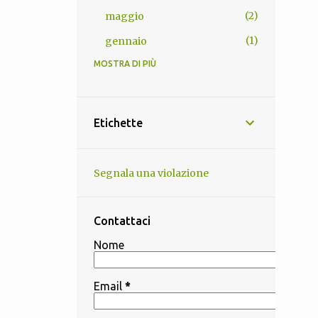
2
maggio
1
gennaio
MOSTRA DI PIÙ
13
2025
1
novembre
1
ottobre
Etichette
2
settembre
1
agosto
Segnala una violazione
1
luglio
3
giugno
Contattaci
3
maggio
Nome
1
aprile
Email
*
4
2024
1
dicembre