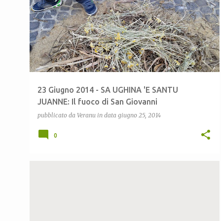
o
s
t
23 Giugno 2014 - SA UGHINA 'E SANTU
JUANNE: Il fuoco di San Giovanni
pubblicato da
Veranu
in data
giugno 25, 2014
0