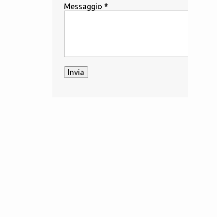
Messaggio
*
1
aprile
2
marzo
26
2023
3
dicembre
2
novembre
2
ottobre
1
settembre
1
agosto
1
giugno
4
maggio
1
aprile
7
marzo