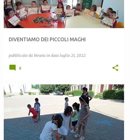
DIVENTIAMO DEI PICCOLI MAGHI
pubblicato da
Veranu
in data
luglio 21, 2022
0
CEAS LULA
CEAS SARDEGNA
COMUNE DI LULA
+
2