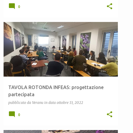
0
CEAS LULA
CEAS ONANÌ
CEAS OSIDDA
+
2
TAVOLA ROTONDA INFEAS: progettazione
partecipata
pubblicato da
Veranu
in data
ottobre 13, 2022
0