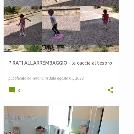
CEAS LULA
CEAS SARDEGNA
COMUNE DI LULA
+
2
PIRATI ALL'ARREMBAGGIO - la caccia al tesoro
pubblicato da
Veranu
in data
agosto 05, 2022
0
ATTIVITÀ ESTIVE
CEAS LULA
CEAS SARDEGNA
+
2