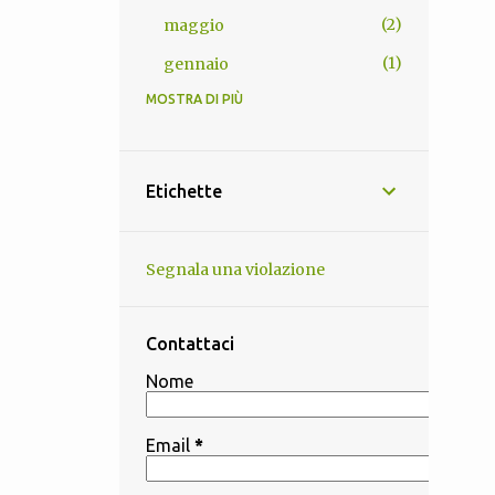
2
maggio
1
gennaio
MOSTRA DI PIÙ
13
2025
1
novembre
1
ottobre
Etichette
2
settembre
1
agosto
Segnala una violazione
1
luglio
3
giugno
Contattaci
3
maggio
Nome
1
aprile
Email
*
4
2024
1
dicembre