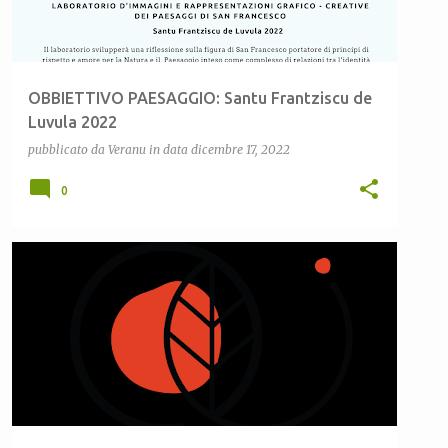
OBBIETTIVO PAESAGGIO: Santu Frantziscu de
Luvula 2022
pubblicato da
Veranu
in data
dicembre 17, 2022
0
CEAS JULIA
CEAS LULA
CEAS SARDEGNA
+
3