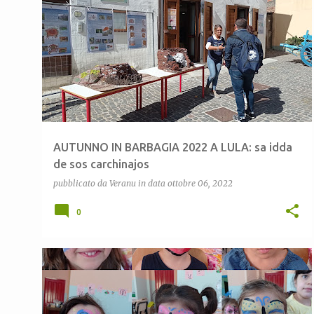
AUTUNNO IN BARBAGIA
CALCE
CARCHINAJOS
+
2
AUTUNNO IN BARBAGIA 2022 A LULA: sa idda
de sos carchinajos
pubblicato da
Veranu
in data
ottobre 06, 2022
0
ATTIVITÀ ESTIVE
CEAS LULA
CEAS SARDEGNA
+
1