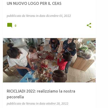
UN NUOVO LOGO PER IL CEAS
pubblicato da
Veranu
in data
dicembre 01, 2022
0
BUONE PRATICHE
CEAS LULA
CEAS SARDEGNA
OFFICINA DEI SAPERI
PECORELLE
RICICLIADI
+
RICICLIADI 2022: realizziamo la nostra
pecorella
pubblicato da
Veranu
in data
ottobre 28, 2022