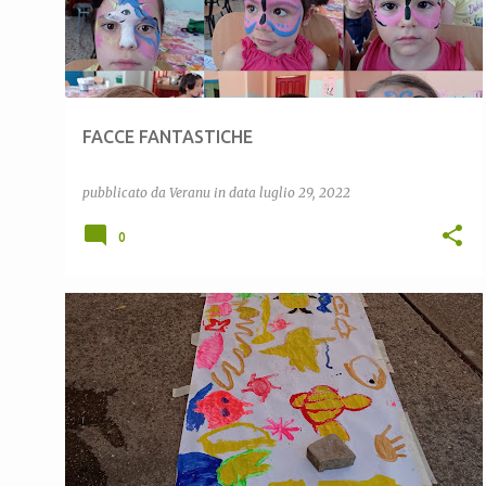
FACCE FANTASTICHE
pubblicato da
Veranu
in data
luglio 29, 2022
0
CEAS LULA
CEAS SARDEGNA
COMUNE DI LULA
ESTATE_IN COMPAGNIA
MARE
VERANU
+