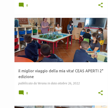
0
CEAS APERTI
CEAS LULA
CEAS SARDEGNA
+
3
il miglior viaggio della mia vita! CEAS APERTI 2°
edizione
pubblicato da
Veranu
in data
ottobre 26, 2022
0