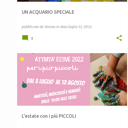
UN ACQUARIO SPECIALE
pubblicato da
Veranu
in data
luglio 13, 2022
0
ATTIVITÀ ESTIVE
CEAS LULA
CEAS SARDEGNA
LABORATORIO CREATIVO
VERANU
+
L'estate con i più PICCOLI