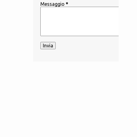
Messaggio
*
1
aprile
2
marzo
26
2023
3
dicembre
2
novembre
2
ottobre
1
settembre
1
agosto
1
giugno
4
maggio
1
aprile
7
marzo